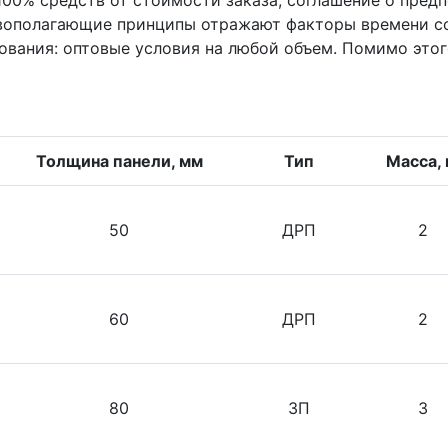
100% средств от стоимости заказа, соглашение о пред
овополагающие принципы отражают факторы времени с
ования: оптовые условия на любой объем. Помимо этог
Толщина панели, мм
Тип
Масса, 
50
ДРП
2
60
ДРП
2
80
ЗП
3