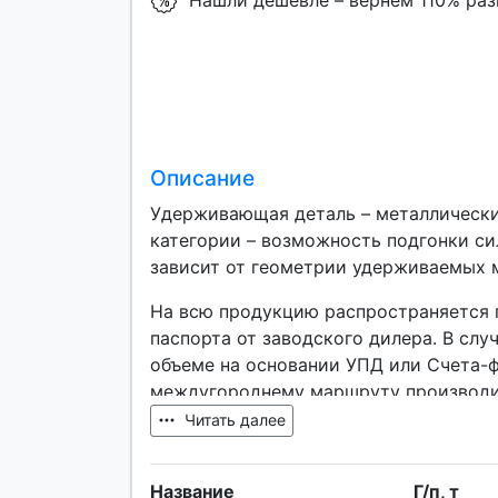
Нашли дешевле – вернем 110% ра
Описание
Удерживающая деталь – металлически
категории – возможность подгонки с
зависит от геометрии удерживаемых 
На всю продукцию распространяется 
паспорта от заводского дилера. В слу
объеме на основании УПД или Счета-ф
междугороднему маршруту производитс
Читать далее
Название
Г/п, т