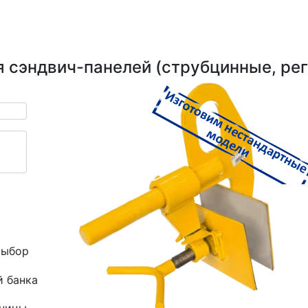
я сэндвич-панелей (струбцинные, ре
выбор
й банка